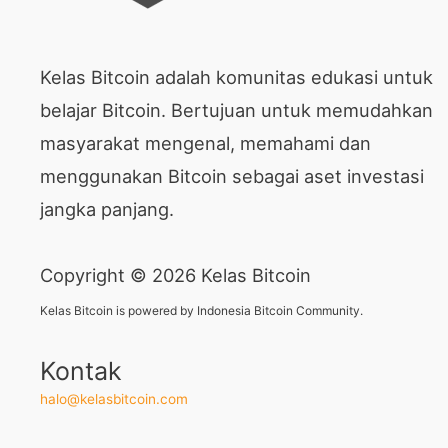
Kelas Bitcoin adalah komunitas edukasi untuk
belajar Bitcoin. Bertujuan untuk memudahkan
masyarakat mengenal, memahami dan
menggunakan Bitcoin sebagai aset investasi
jangka panjang.
Copyright © 2026 Kelas Bitcoin
Kelas Bitcoin is powered by Indonesia Bitcoin Community.
Kontak
halo@kelasbitcoin.com