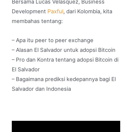
Bersama Lucas Velasquez, Business
Development
Paxful
, dari Kolombia, kita
membahas tentang:
– Apa itu peer to peer exchange
– Alasan El Salvador untuk adopsi Bitcoin
– Pro dan Kontra tentang adopsi Bitcoin di
El Salvador
– Bagaimana prediksi kedepannya bagi El
Salvador dan Indonesia