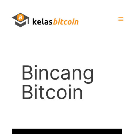
Bincang
Bitcoin