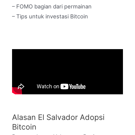
– FOMO bagian dari permainan
– Tips untuk investasi Bitcoin
Alasan El Salvador Adopsi
Bitcoin