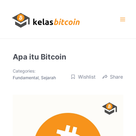
Skip
to
content
Mai
Men
Apa itu Bitcoin
Categories:
Wishlist
Share
Fundamental
,
Sejarah