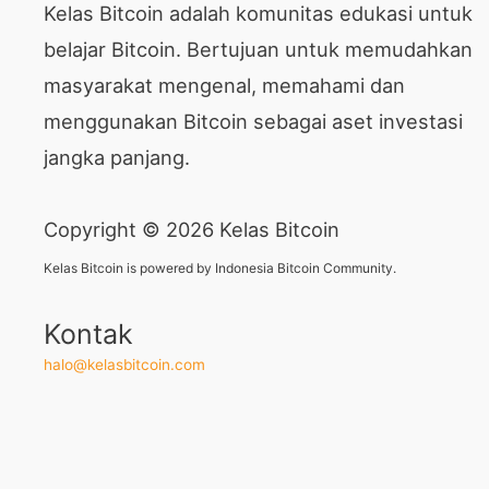
Kelas Bitcoin adalah komunitas edukasi untuk
belajar Bitcoin. Bertujuan untuk memudahkan
masyarakat mengenal, memahami dan
menggunakan Bitcoin sebagai aset investasi
jangka panjang.
Copyright © 2026 Kelas Bitcoin
Kelas Bitcoin is powered by Indonesia Bitcoin Community.
Kontak
halo@kelasbitcoin.com