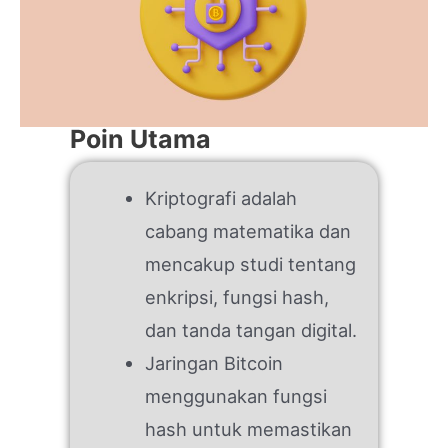
Poin Utama
Kriptografi adalah
cabang matematika dan
mencakup studi tentang
enkripsi, fungsi hash,
dan tanda tangan digital.
Jaringan Bitcoin
menggunakan fungsi
hash untuk memastikan