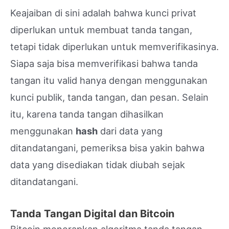
Keajaiban di sini adalah bahwa kunci privat
diperlukan untuk membuat tanda tangan,
tetapi tidak diperlukan untuk memverifikasinya.
Siapa saja bisa memverifikasi bahwa tanda
tangan itu valid hanya dengan menggunakan
kunci publik, tanda tangan, dan pesan. Selain
itu, karena tanda tangan dihasilkan
menggunakan
hash
dari data yang
ditandatangani, pemeriksa bisa yakin bahwa
data yang disediakan tidak diubah sejak
ditandatangani.
Tanda Tangan Digital dan Bitcoin
Bitcoin menerapkan algoritma tanda tangan