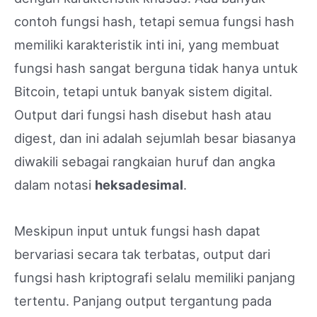
contoh fungsi hash, tetapi semua fungsi hash
memiliki karakteristik inti ini, yang membuat
fungsi hash sangat berguna tidak hanya untuk
Bitcoin, tetapi untuk banyak sistem digital.
Output dari fungsi hash disebut hash atau
digest, dan ini adalah sejumlah besar biasanya
diwakili sebagai rangkaian huruf dan angka
dalam notasi
heksadesimal
.
Meskipun input untuk fungsi hash dapat
bervariasi secara tak terbatas, output dari
fungsi hash kriptografi selalu memiliki panjang
tertentu. Panjang output tergantung pada