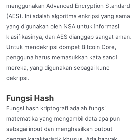
menggunakan Advanced Encryption Standard
(AES). Ini adalah algoritma enkripsi yang sama
yang digunakan oleh NSA untuk informasi
klasifikasinya, dan AES dianggap sangat aman.
Untuk mendekripsi dompet Bitcoin Core,
pengguna harus memasukkan kata sandi
mereka, yang digunakan sebagai kunci
dekripsi.
Fungsi Hash
Fungsi hash kriptografi adalah fungsi
matematika yang mengambil data apa pun
sebagai input dan menghasilkan output
dengan karakteristik khusus. Ada banyak