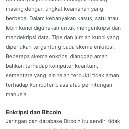
masing dengan tingkat keamanan yang
berbeda. Dalam kebanyakan kasus, satu atau
lebih kunci digunakan untuk mengenkripsi dan
mendekripsi data. Tipe dan jumlah kunci yang
diperlukan tergantung pada skema enkripsi.
Beberapa skema enkripsi dianggap aman
bahkan terhadap komputer kuantum,
sementara yang lain telah terbukti tidak aman
terhadap komputer biasa atau perhitungan
manusia.
Enkripsi dan Bitcoin
Jaringan dan database Bitcoin itu sendiri tidak