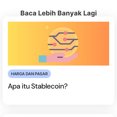
Baca Lebih Banyak Lagi
HARGA DAN PASAR
Apa itu Stablecoin?