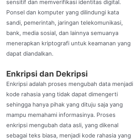
sensitif dan memverifikasi identitas digital.
Ponsel dan komputer yang dilindungi kata
sandi, pemerintah, jaringan telekomunikasi,
bank, media sosial, dan lainnya semuanya
menerapkan kriptografi untuk keamanan yang
dapat diandalkan.
Enkripsi dan Dekripsi
Enkripsi adalah proses mengubah data menjadi
kode rahasia yang tidak dapat dimengerti
sehingga hanya pihak yang dituju saja yang
mampu memahami informasinya. Proses
enkripsi mengubah data asli, yang dikenal
sebagai teks biasa, menjadi kode rahasia yang