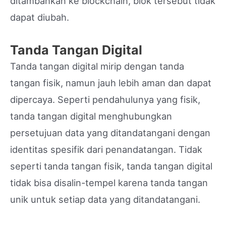
ditambahkan ke blockchain, blok tersebut tidak
dapat diubah.
Tanda Tangan Digital
Tanda tangan digital mirip dengan tanda
tangan fisik, namun jauh lebih aman dan dapat
dipercaya. Seperti pendahulunya yang fisik,
tanda tangan digital menghubungkan
persetujuan data yang ditandatangani dengan
identitas spesifik dari penandatangan. Tidak
seperti tanda tangan fisik, tanda tangan digital
tidak bisa disalin-tempel karena tanda tangan
unik untuk setiap data yang ditandatangani.