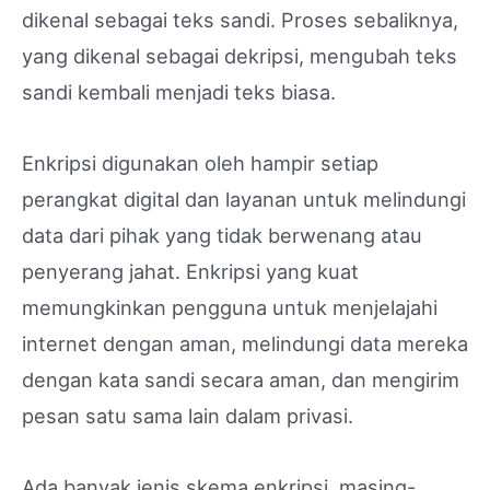
dikenal sebagai teks sandi. Proses sebaliknya,
yang dikenal sebagai dekripsi, mengubah teks
sandi kembali menjadi teks biasa.
Enkripsi digunakan oleh hampir setiap
perangkat digital dan layanan untuk melindungi
data dari pihak yang tidak berwenang atau
penyerang jahat. Enkripsi yang kuat
memungkinkan pengguna untuk menjelajahi
internet dengan aman, melindungi data mereka
dengan kata sandi secara aman, dan mengirim
pesan satu sama lain dalam privasi.
Ada banyak jenis skema enkripsi, masing-