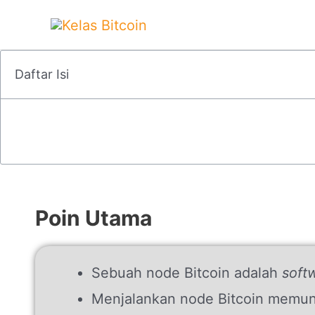
Skip
to
content
Daftar Isi
Poin Utama
Sebuah node Bitcoin adalah
soft
Menjalankan node Bitcoin memung